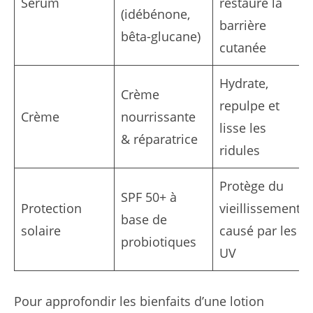
Sérum
restaure la
(idébénone,
barrière
bêta-glucane)
cutanée
Hydrate,
Crème
repulpe et
Crème
nourrissante
lisse les
& réparatrice
ridules
Protège du
SPF 50+ à
Protection
vieillissement
base de
solaire
causé par les
probiotiques
UV
Pour approfondir les bienfaits d’une lotion