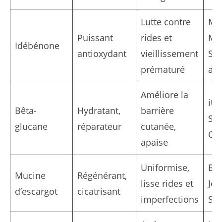
Lutte contre
Ma
Puissant
rides et
Ma
Idébénone
antioxydant
vieillissement
Sé
prématuré
ant
Améliore la
iU
Bêta-
Hydratant,
barrière
Sé
glucane
réparateur
cutanée,
Cr
apaise
Uniformise,
Bea
Mucine
Régénérant,
lisse rides et
Jo
d’escargot
cicatrisant
imperfections
Sé