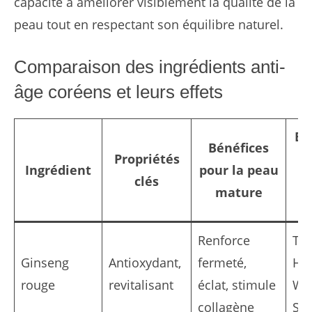
capacité à améliorer visiblement la qualité de la
peau tout en respectant son équilibre naturel.
Comparaison des ingrédients anti-
âge coréens et leurs effets
Ex
Bénéfices
Propriétés
Ingrédient
pour la peau
clés
pr
mature
p
Renforce
Th
Ginseng
Antioxydant,
fermeté,
His
rouge
revitalisant
éclat, stimule
Wh
collagène
Su