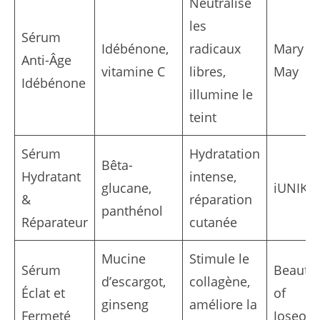
Neutralise
les
Sérum
Idébénone,
radicaux
Mary &
Anti-Âge
vitamine C
libres,
May
Idébénone
illumine le
teint
Sérum
Hydratation
Bêta-
Hydratant
intense,
glucane,
iUNIK
&
réparation
panthénol
Réparateur
cutanée
Mucine
Stimule le
Sérum
Beauty
d’escargot,
collagène,
Éclat et
of
ginseng
améliore la
Fermeté
Joseon