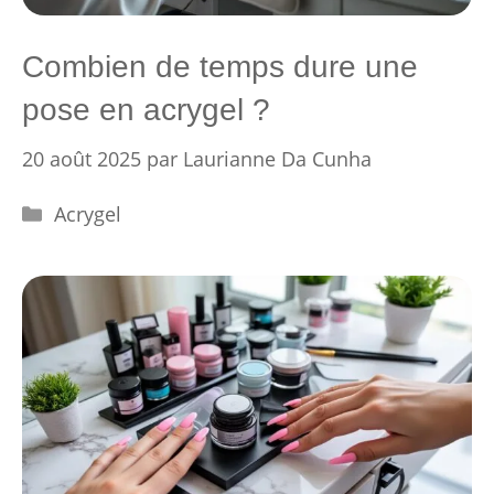
Combien de temps dure une
pose en acrygel ?
20 août 2025
par
Laurianne Da Cunha
Catégories
Acrygel