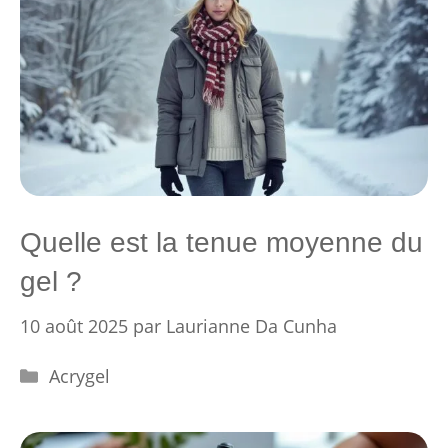
Quelle est la tenue moyenne du
gel ?
10 août 2025
par
Laurianne Da Cunha
Catégories
Acrygel