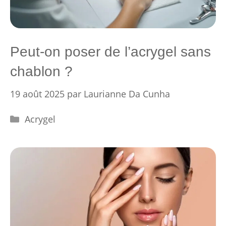
Peut-on poser de l’acrygel sans
chablon ?
19 août 2025
par
Laurianne Da Cunha
Catégories
Acrygel