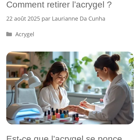
Comment retirer l’acrygel ?
22 août 2025
par
Laurianne Da Cunha
Catégories
Acrygel
Est-ce que l’acrygel se ponce