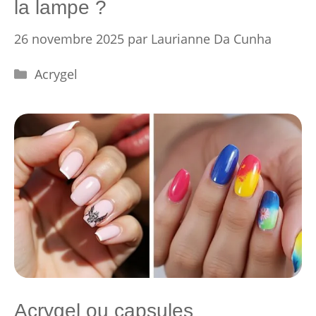
la lampe ?
26 novembre 2025
par
Laurianne Da Cunha
Catégories
Acrygel
Acrygel ou capsules