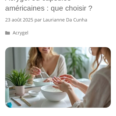
américaines : que choisir ?
23 août 2025
par
Laurianne Da Cunha
Catégories
Acrygel