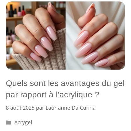
Quels sont les avantages du gel
par rapport à l’acrylique ?
8 août 2025
par
Laurianne Da Cunha
Catégories
Acrygel