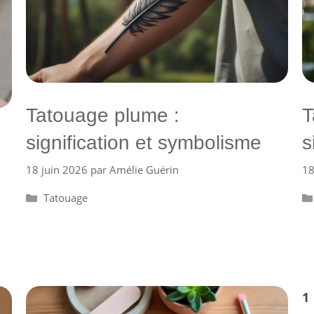
Tatouage plume :
T
signification et symbolisme
s
18 juin 2026
par
Amélie Guérin
18
Catégories
Tatouage
P
1