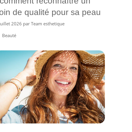
 comment reconnaître un
oin de qualité pour sa peau
juillet 2026
par
Team esthetique
Catégories
Beauté