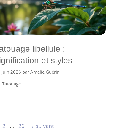
atouage libellule :
ignification et styles
 juin 2026
par
Amélie Guérin
Catégories
Tatouage
age
Page
Page
2
…
26
→
suivant