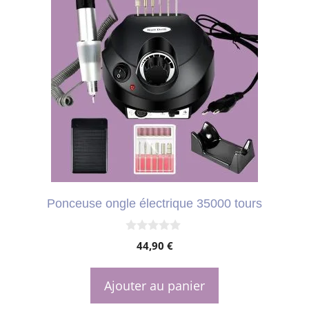
Ponceuse ongle électrique 35000 tours
0
44,90
€
s
u
r
5
Ajouter au panier