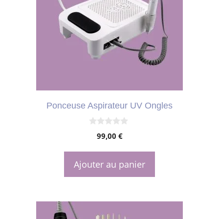
Ponceuse Aspirateur UV Ongles
0
99,00
€
s
u
r
5
Ajouter au panier