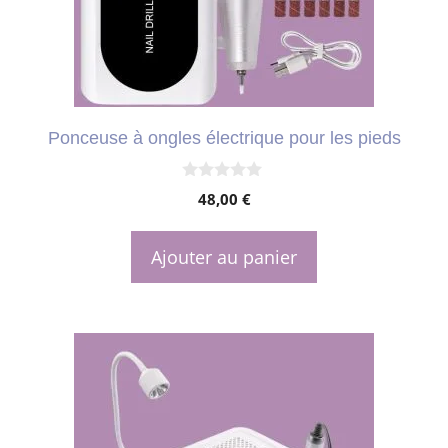
Ponceuse à ongles électrique pour les pieds
0
48,00
€
s
u
r
5
Ajouter au panier