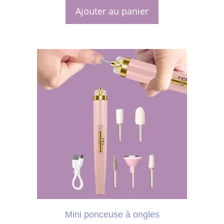
r
5
Ajouter au panier
Ce
produit
a
plusieurs
variations.
Les
options
peuvent
être
choisies
Mini ponceuse à ongles
sur