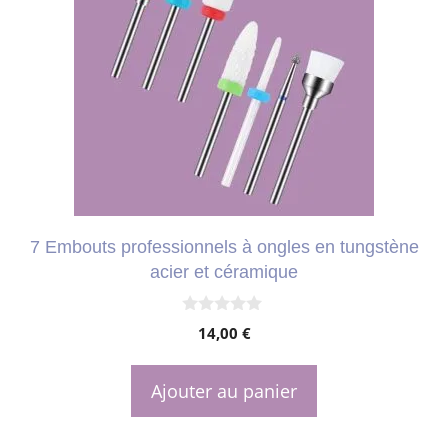
7 Embouts professionnels à ongles en tungstène
acier et céramique
0
14,00
€
s
u
r
5
Ajouter au panier