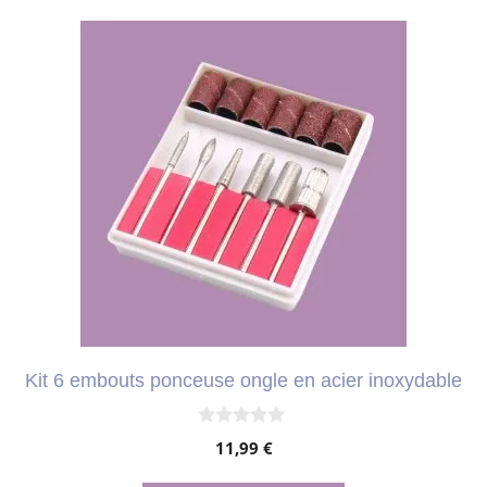
Kit 6 embouts ponceuse ongle en acier inoxydable
0
11,99
€
s
u