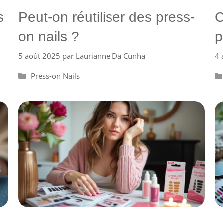
s
Peut-on réutiliser des press-
C
on nails ?
p
5 août 2025
par
Laurianne Da Cunha
4 
Catégories
Press-on Nails