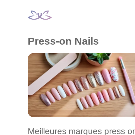
Aller
au
contenu
Press-on Nails
Meilleures marques press o