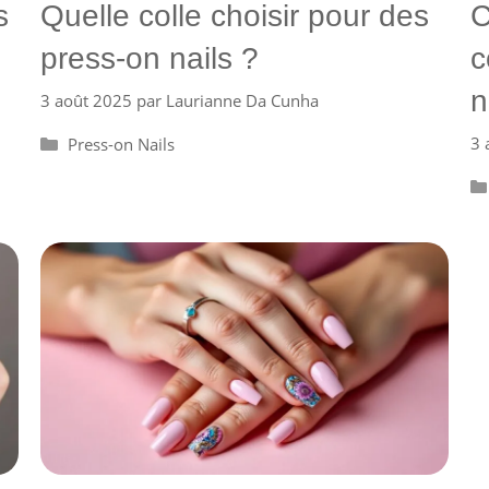
s
Quelle colle choisir pour des
C
press-on nails ?
c
n
3 août 2025
par
Laurianne Da Cunha
Catégories
3 
Press-on Nails