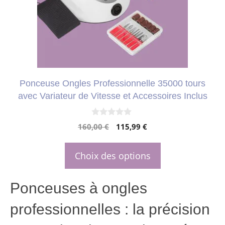
Les
options
peuvent
être
choisies
Ponceuse Ongles Professionnelle 35000 tours
sur
avec Variateur de Vitesse et Accessoires Inclus
la
page
0
Le
Le
160,00
€
115,99
€
s
du
u
prix
prix
r
produit
initial
actuel
5
Choix des options
était :
est :
160,00 €.
115,99 €.
Ponceuses à ongles
professionnelles : la précision