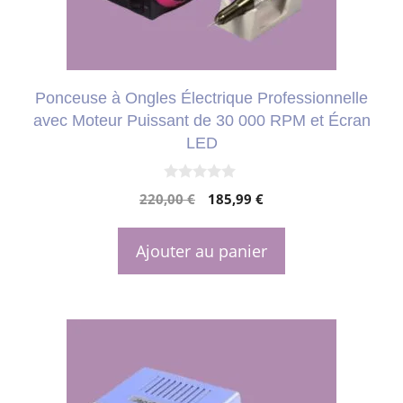
Ponceuse à Ongles Électrique Professionnelle
avec Moteur Puissant de 30 000 RPM et Écran
LED
0
Le
Le
220,00
€
185,99
€
s
u
prix
prix
r
initial
actuel
5
Ajouter au panier
était :
est :
220,00 €.
185,99 €.