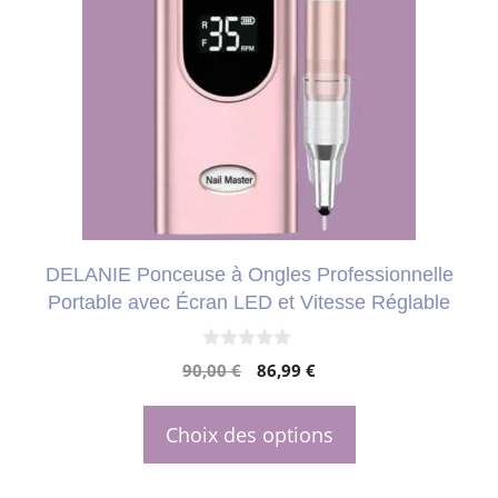
plusieurs
variations.
Les
options
peuvent
être
choisies
DELANIE Ponceuse à Ongles Professionnelle
sur
Portable avec Écran LED et Vitesse Réglable
la
page
0
Le
Le
90,00
€
86,99
€
s
du
u
prix
prix
r
produit
initial
actuel
5
Choix des options
était :
est :
90,00 €.
86,99 €.