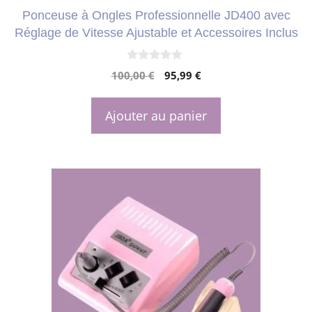
Ponceuse à Ongles Professionnelle JD400 avec
Réglage de Vitesse Ajustable et Accessoires Inclus
0
Le
Le
100,00
€
95,99
€
s
u
prix
prix
r
initial
actuel
5
Ajouter au panier
était :
est :
100,00 €.
95,99 €.