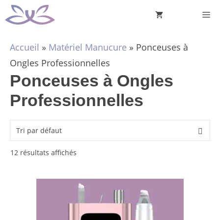
Aller
M
au
contenu
Accueil
»
Matériel Manucure
»
Ponceuses à
Ongles Professionnelles
Ponceuses à Ongles
Professionnelles
12 résultats affichés
Ce
produit
a