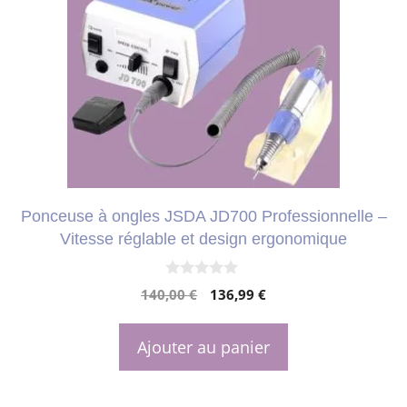
Ponceuse à ongles JSDA JD700 Professionnelle –
Vitesse réglable et design ergonomique
0
Le
Le
140,00
€
136,99
€
s
u
prix
prix
r
initial
actuel
5
Ajouter au panier
était :
est :
140,00 €.
136,99 €.