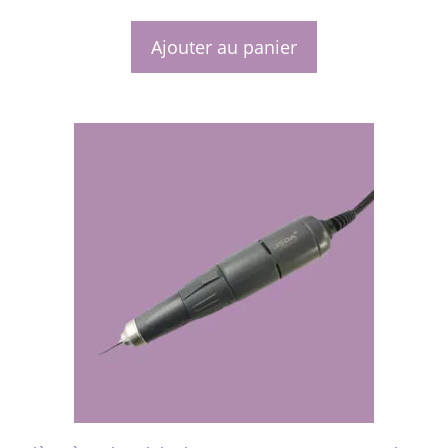
prix
prix
initial
actuel
Ajouter au panier
était :
est :
220,00 €.
186,99 €.