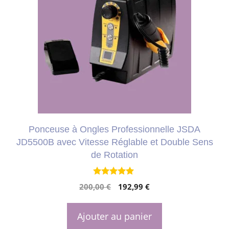
Ponceuse à Ongles Professionnelle JSDA
JD5500B avec Vitesse Réglable et Double Sens
de Rotation
4.81
Le
Le
200,00
€
192,99
€
sur 5
prix
prix
initial
actuel
Ajouter au panier
était :
est :