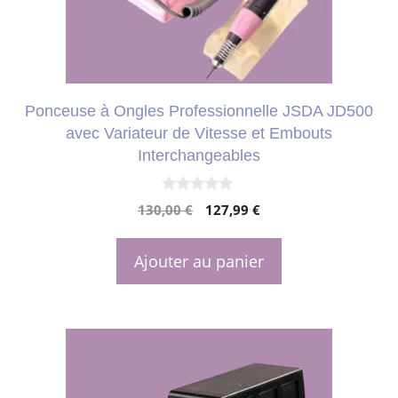
Ponceuse à Ongles Professionnelle JSDA JD500
avec Variateur de Vitesse et Embouts
Interchangeables
0
Le
Le
130,00
€
127,99
€
s
u
prix
prix
r
initial
actuel
5
Ajouter au panier
était :
est :
130,00 €.
127,99 €.