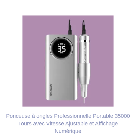
200,00 €.
192,99 €.
Ce
produit
a
plusieurs
variations.
Les
options
peuvent
être
choisies
Ponceuse à ongles Professionnelle Portable 35000
sur
Tours avec Vitesse Ajustable et Affichage
la
Numérique