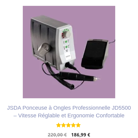
JSDA Ponceuse à Ongles Professionnelle JD5500
– Vitesse Réglable et Ergonomie Confortable
4.77
Le
Le
220,00
€
186,99
€
sur 5