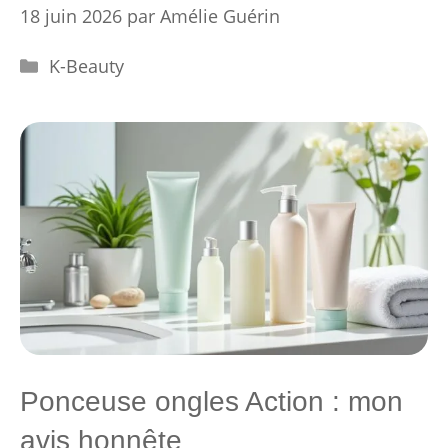
18 juin 2026
par
Amélie Guérin
Catégories
K-Beauty
Ponceuse ongles Action : mon
avis honnête