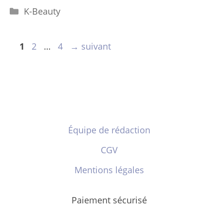
Catégories
K-Beauty
Page
Page
Page
1
2
…
4
→
suivant
Équipe de rédaction
CGV
Mentions légales
Paiement sécurisé