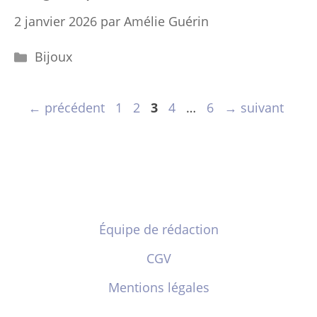
2 janvier 2026
par
Amélie Guérin
Catégories
Bijoux
Page
Page
Page
Page
Page
←
précédent
1
2
3
4
…
6
→
suivant
Équipe de rédaction
CGV
Mentions légales