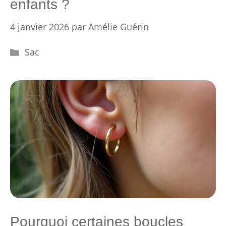
enfants ?
4 janvier 2026
par
Amélie Guérin
Catégories
Sac
Pourquoi certaines boucles