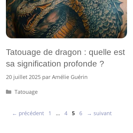
Tatouage de dragon : quelle est
sa signification profonde ?
20 juillet 2025
par
Amélie Guérin
Catégories
Tatouage
Page
Page
Page
Page
←
précédent
1
…
4
5
6
→
suivant