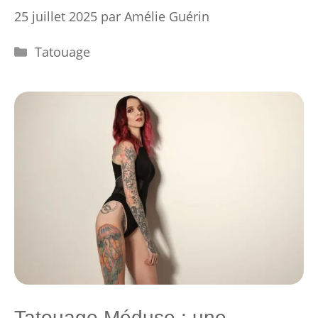
25 juillet 2025
par
Amélie Guérin
Catégories
Tatouage
Tatouage Méduse : une