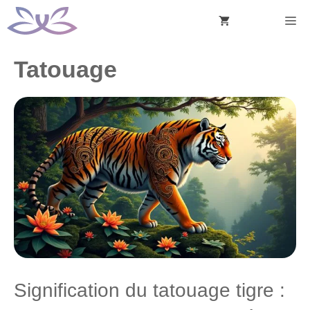
Aller
M
au
contenu
Tatouage
Signification du tatouage tigre :