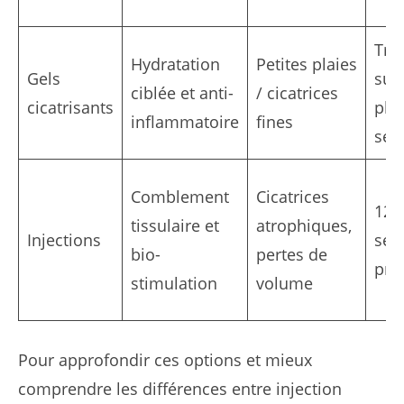
Tra
Hydratation
Petites plaies
Gels
sur
ciblée et anti-
/ cicatrices
cicatrisants
plu
inflammatoire
fines
sem
Comblement
Cicatrices
12-
tissulaire et
atrophiques,
Injections
sel
bio-
pertes de
pro
stimulation
volume
Pour approfondir ces options et mieux
comprendre les différences entre injection