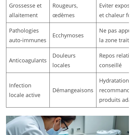
Grossesse et
Rougeurs,
Eviter exposit
allaitement
œdèmes
et chaleur for
Pathologies
Ne pas appuy
Ecchymoses
auto-immunes
la zone traitée
Douleurs
Repos relatif
Anticoagulants
locales
conseillé
Hydratation 
Infection
Démangeaisons
recommandée
locale active
produits adap