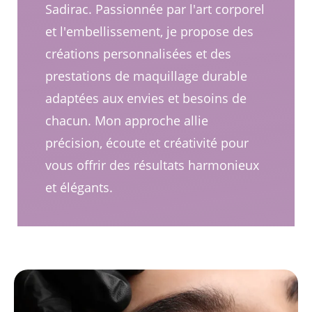
Sadirac. Passionnée par l'art corporel
et l'embellissement, je propose des
créations personnalisées et des
prestations de maquillage durable
adaptées aux envies et besoins de
chacun. Mon approche allie
précision, écoute et créativité pour
vous offrir des résultats harmonieux
et élégants.