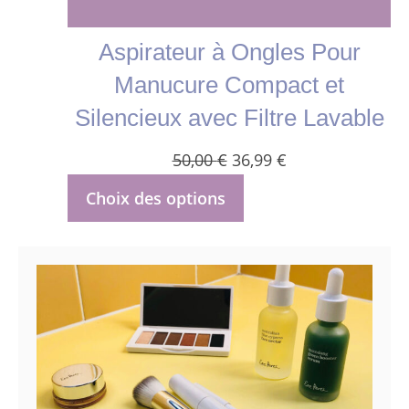
Aspirateur à Ongles Pour
Manucure Compact et
Silencieux avec Filtre Lavable
Le
Le
50,00
€
36,99
€
prix
prix
Choix des options
initial
actuel
était :
est :
50,00 €.
36,99 €.