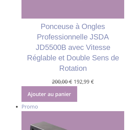
Ponceuse à Ongles
Professionnelle JSDA
JD5500B avec Vitesse
Réglable et Double Sens de
Rotation
Le
Le
200,00
€
192,99
€
prix
prix
Ajouter au panier
initial
actuel
Produit
Promo
était :
est :
en
200,00 €.
192,99 €.
promotion