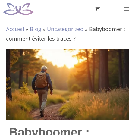
Aller
M
au
contenu
Accueil
»
Blog
»
Uncategorized
»
Babyboomer :
comment éviter les traces ?
Babyboomer :