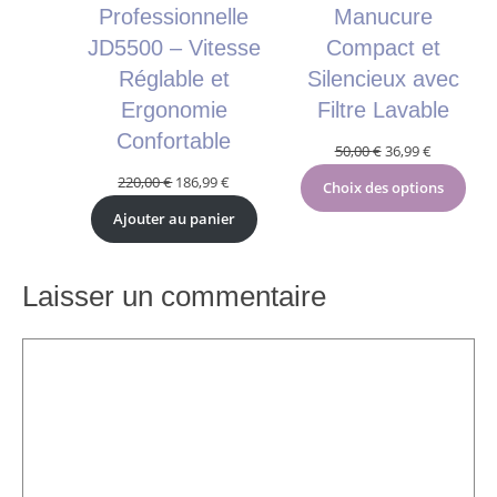
Professionnelle
Manucure
JD5500 – Vitesse
Compact et
Réglable et
Silencieux avec
Ergonomie
Filtre Lavable
Confortable
Le
Le
50,00
€
36,99
€
prix
prix
Le
Le
220,00
€
186,99
€
Choix des options
initial
actuel
prix
prix
Ajouter au panier
était :
est :
initial
actuel
50,00 €.
36,99 €.
était :
est :
220,00 €.
186,99 €.
Laisser un commentaire
Commentaire