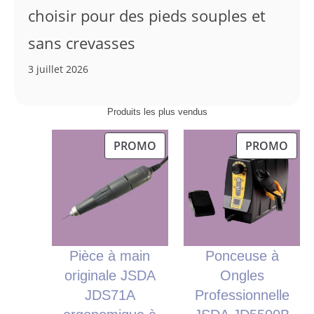
choisir pour des pieds souples et
sans crevasses
3 juillet 2026
Produits les plus vendus
PRODUIT
PRO
PROMO
PROMO
EN
EN
PROMOTION
PRO
Pièce à main
Ponceuse à
originale JSDA
Ongles
JDS71A
Professionnelle