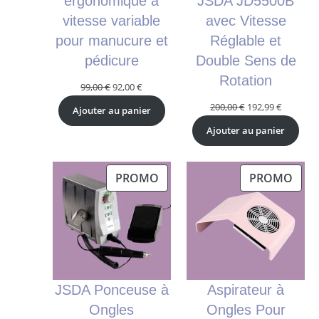
ergonomique à
JSDA JD5500B
vitesse variable
avec Vitesse
pour manucure et
Réglable et
pédicure
Double Sens de
Rotation
Le
Le
99,00
€
92,00
€
prix
prix
Le
Le
200,00
€
192,99
€
Ajouter au panier
initial
actuel
prix
prix
Ajouter au panier
était :
est :
initial
actuel
99,00 €.
92,00 €.
était :
est :
200,00 €.
192,99 €.
PRODUIT
PRO
PROMO
PROMO
EN
EN
PROMOTION
PRO
JSDA Ponceuse à
Aspirateur à
Ongles
Ongles Pour