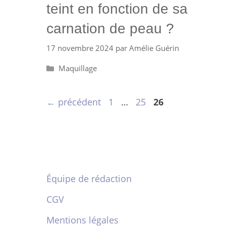
teint en fonction de sa
carnation de peau ?
17 novembre 2024
par
Amélie Guérin
Catégories
Maquillage
Page
Page
Page
←
précédent
1
…
25
26
Équipe de rédaction
CGV
Mentions légales