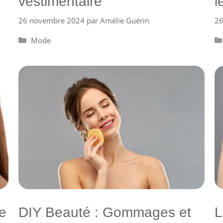
vestimentaire
l
26 novembre 2024
par
Amélie Guérin
26
Catégories
Mode
e
DIY Beauté : Gommages et
L