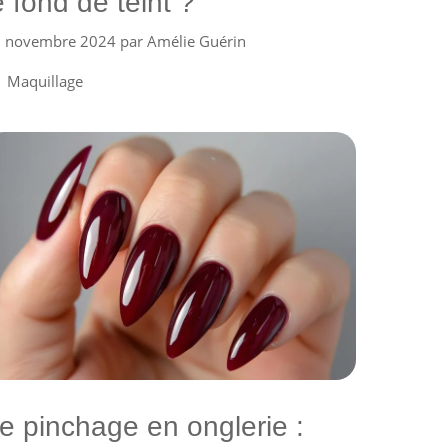
e fond de teint ?
 novembre 2024
par
Amélie Guérin
Catégories
Maquillage
e pinchage en onglerie :