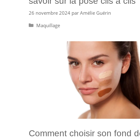
savoir sur la pose cils à cils
26 novembre 2024
par
Amélie Guérin
Catégories
Maquillage
Comment choisir son fond d