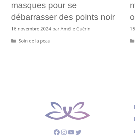
masques pour se
m
débarrasser des points noir
o
16 novembre 2024
par
Amélie Guérin
15
Catégories
Soin de la peau
Facebook
Instagram
YouTube
Twitter