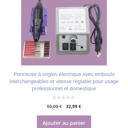
Ponceuse à ongles électrique avec embouts
interchangeables et vitesse réglable pour usage
professionnel et domestique
0
Le
Le
50,00
€
32,99
€
s
u
prix
prix
r
initial
actuel
5
Ajouter au panier