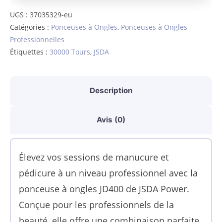
à
UGS :
37035329-eu
Catégories :
Ponceuses à Ongles
,
Ponceuses à Ongles
Ongles
Professionnelles
Professionnelle
Étiquettes :
30000 Tours
,
JSDA
JD400
avec
Description
Réglage
de
Avis (0)
Vitesse
Ajustable
Élevez vos sessions de manucure et
et
pédicure à un niveau professionnel avec la
Accessoires
ponceuse à ongles JD400 de JSDA Power.
Inclus
Conçue pour les professionnels de la
beauté, elle offre une combinaison parfaite