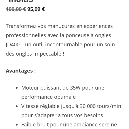
Le
Le
100,00
€
95,99
€
prix
prix
Transformez vos manucures en expériences
initial
actuel
professionnelles avec la ponceuse à ongles
était :
est :
JD400 – un outil incontournable pour un soin
100,00 €.
95,99 €.
des ongles impeccable !
Avantages :
Moteur puissant de 35W pour une
performance optimale
Vitesse réglable jusqu’à 30 000 tours/min
pour s’adapter à tous vos besoins
Faible bruit pour une ambiance sereine