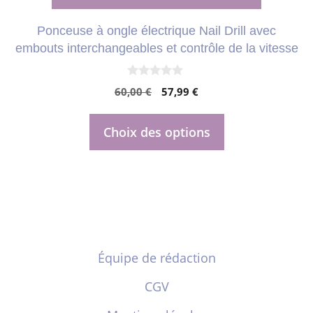
choisies
Ponceuse à ongle électrique Nail Drill avec
sur
embouts interchangeables et contrôle de la vitesse
la
page
0
Le
Le
60,00
€
57,99
€
s
du
u
prix
prix
r
produit
initial
actuel
5
Choix des options
était :
est :
60,00 €.
57,99 €.
Équipe de rédaction
CGV