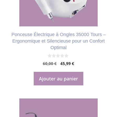
Ponceuse Électrique à Ongles 35000 Tours –
Ergonomique et Silencieuse pour un Confort
Optimal
0
Le
Le
60,00
€
45,99
€
s
u
prix
prix
r
initial
actuel
5
Ajouter au panier
était :
est :
60,00 €.
45,99 €.