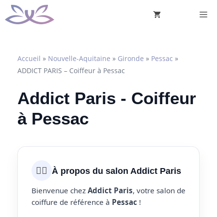
Aller
M
au
contenu
Accueil
»
Nouvelle-Aquitaine
»
Gironde
»
Pessac
»
ADDICT PARIS – Coiffeur à Pessac
Addict Paris - Coiffeur
à Pessac
💇‍♀️
À propos du salon Addict Paris
Bienvenue chez
Addict Paris
, votre salon de
coiffure de référence à
Pessac
!