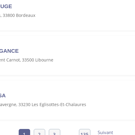
OUGE
s, 33800 Bordeaux
EGANCE
ent Carnot, 33500 Libourne
SA
Lavergne, 33230 Les Eglisottes-Et-Chalaures
Suivant
1
2
3
…
135