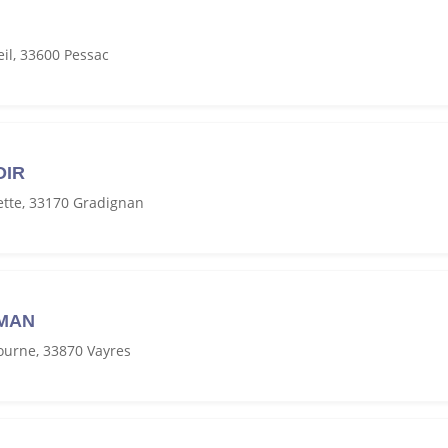
il, 33600 Pessac
OIR
ette, 33170 Gradignan
MAN
ourne, 33870 Vayres