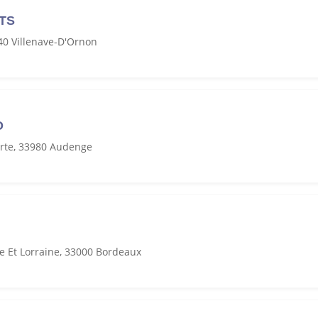
RTS
40 Villenave-D'Ornon
O
arte, 33980 Audenge
e Et Lorraine, 33000 Bordeaux