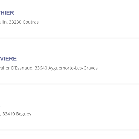
THIER
lin, 33230 Coutras
UVIERE
alier D’Essnaud, 33640 Ayguemorte-Les-Graves
E
e, 33410 Beguey