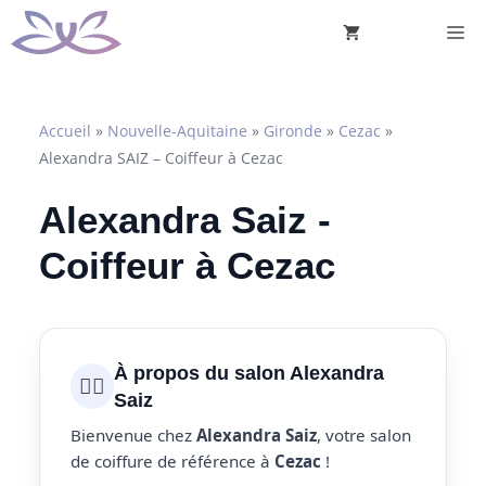
Aller
M
au
contenu
Accueil
»
Nouvelle-Aquitaine
»
Gironde
»
Cezac
»
Alexandra SAIZ – Coiffeur à Cezac
Alexandra Saiz -
Coiffeur à Cezac
À propos du salon Alexandra
💇‍♀️
Saiz
Bienvenue chez
Alexandra Saiz
, votre salon
de coiffure de référence à
Cezac
!