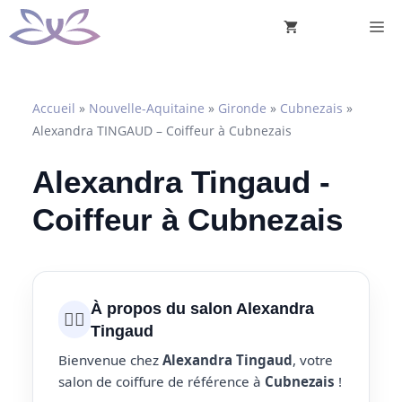
Aller
M
au
contenu
Accueil
»
Nouvelle-Aquitaine
»
Gironde
»
Cubnezais
»
Alexandra TINGAUD – Coiffeur à Cubnezais
Alexandra Tingaud -
Coiffeur à Cubnezais
À propos du salon Alexandra
💇‍♀️
Tingaud
Bienvenue chez
Alexandra Tingaud
, votre
salon de coiffure de référence à
Cubnezais
!