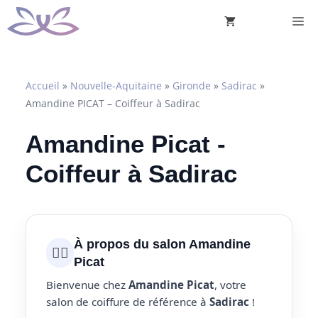
Aller
M
au
contenu
Accueil
»
Nouvelle-Aquitaine
»
Gironde
»
Sadirac
»
Amandine PICAT – Coiffeur à Sadirac
Amandine Picat -
Coiffeur à Sadirac
À propos du salon Amandine
💇‍♀️
Picat
Bienvenue chez
Amandine Picat
, votre
salon de coiffure de référence à
Sadirac
!