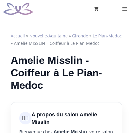
Aller
M
au
contenu
Accueil
»
Nouvelle-Aquitaine
»
Gironde
»
Le Pian-Medoc
»
Amelie MISSLIN – Coiffeur à Le Pian-Medoc
Amelie Misslin -
Coiffeur à Le Pian-
Medoc
À propos du salon Amelie
💇‍♀️
Misslin
Bienvenue chez
Amelie Misslin
, votre salon