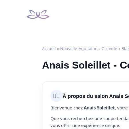
Aller
au
contenu
Accueil
»
Nouvelle-Aquitaine
»
Gironde
»
Bla
Anais Soleillet - 
💇‍♀️
À propos du salon Anais So
Bienvenue chez
Anais Soleillet
, votre
Que vous recherchez une coupe tendanc
vous offrir une expérience unique.