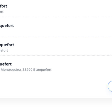
fort
ort
quefort
nquefort
efort
uefort
d Montesquieu, 33290 Blanquefort