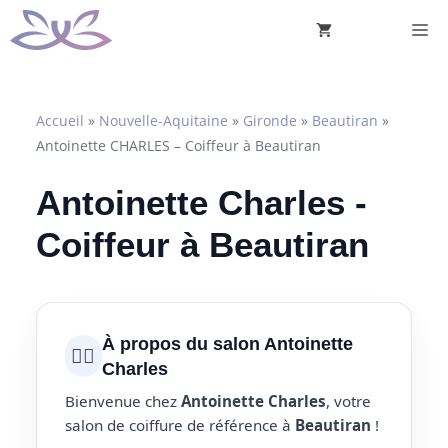
Aller
M
au
contenu
Accueil
»
Nouvelle-Aquitaine
»
Gironde
»
Beautiran
»
Antoinette CHARLES – Coiffeur à Beautiran
Antoinette Charles -
Coiffeur à Beautiran
À propos du salon Antoinette
💇‍♀️
Charles
Bienvenue chez
Antoinette Charles
, votre
salon de coiffure de référence à
Beautiran
!