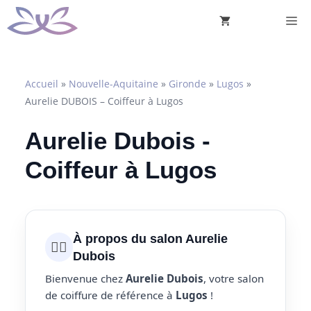
Aller
M
au
contenu
Accueil
»
Nouvelle-Aquitaine
»
Gironde
»
Lugos
»
Aurelie DUBOIS – Coiffeur à Lugos
Aurelie Dubois -
Coiffeur à Lugos
À propos du salon Aurelie
💇‍♀️
Dubois
Bienvenue chez
Aurelie Dubois
, votre salon
de coiffure de référence à
Lugos
!