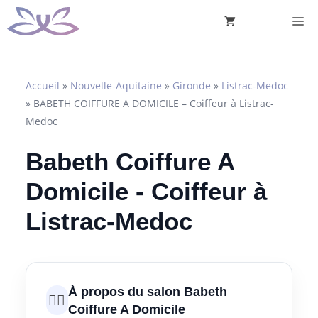
Aller
M
au
contenu
Accueil
»
Nouvelle-Aquitaine
»
Gironde
»
Listrac-Medoc
»
BABETH COIFFURE A DOMICILE – Coiffeur à Listrac-
Medoc
Babeth Coiffure A
Domicile - Coiffeur à
Listrac-Medoc
À propos du salon Babeth
💇‍♀️
Coiffure A Domicile