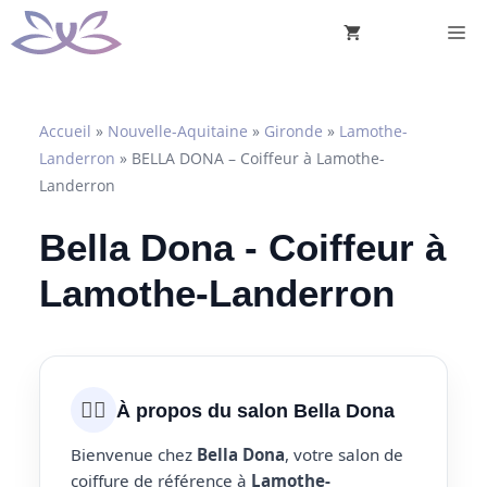
Aller
M
au
contenu
Accueil
»
Nouvelle-Aquitaine
»
Gironde
»
Lamothe-
Landerron
»
BELLA DONA – Coiffeur à Lamothe-
Landerron
Bella Dona - Coiffeur à
Lamothe-Landerron
💇‍♀️
À propos du salon Bella Dona
Bienvenue chez
Bella Dona
, votre salon de
coiffure de référence à
Lamothe-