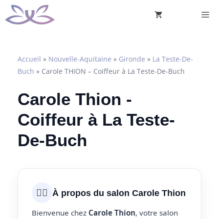
Aller
M
au
contenu
Accueil
»
Nouvelle-Aquitaine
»
Gironde
»
La Teste-De-
Buch
»
Carole THION – Coiffeur à La Teste-De-Buch
Carole Thion -
Coiffeur à La Teste-
De-Buch
💇‍♀️
À propos du salon Carole Thion
Bienvenue chez
Carole Thion
, votre salon