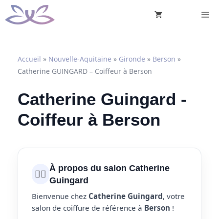
Aller
M
au
contenu
Accueil
»
Nouvelle-Aquitaine
»
Gironde
»
Berson
»
Catherine GUINGARD – Coiffeur à Berson
Catherine Guingard -
Coiffeur à Berson
À propos du salon Catherine
💇‍♀️
Guingard
Bienvenue chez
Catherine Guingard
, votre
salon de coiffure de référence à
Berson
!