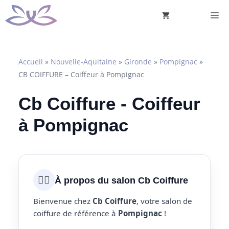
Aller
M
au
contenu
Accueil
»
Nouvelle-Aquitaine
»
Gironde
»
Pompignac
»
CB COIFFURE – Coiffeur à Pompignac
Cb Coiffure - Coiffeur
à Pompignac
💇‍♀️
À propos du salon Cb Coiffure
Bienvenue chez
Cb Coiffure
, votre salon de
coiffure de référence à
Pompignac
!