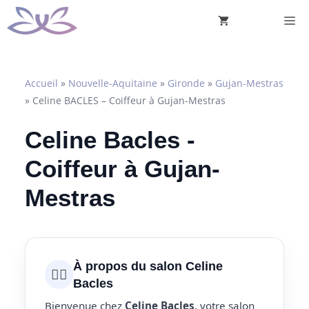
Aller
M
au
contenu
Accueil
»
Nouvelle-Aquitaine
»
Gironde
»
Gujan-Mestras
»
Celine BACLES – Coiffeur à Gujan-Mestras
Celine Bacles -
Coiffeur à Gujan-
Mestras
À propos du salon Celine
💇‍♀️
Bacles
Bienvenue chez
Celine Bacles
, votre salon