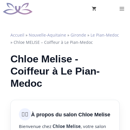
Aller
M
au
contenu
Accueil
»
Nouvelle-Aquitaine
»
Gironde
»
Le Pian-Medoc
»
Chloe MELISE – Coiffeur à Le Pian-Medoc
Chloe Melise -
Coiffeur à Le Pian-
Medoc
💇‍♀️
À propos du salon Chloe Melise
Bienvenue chez
Chloe Melise
, votre salon