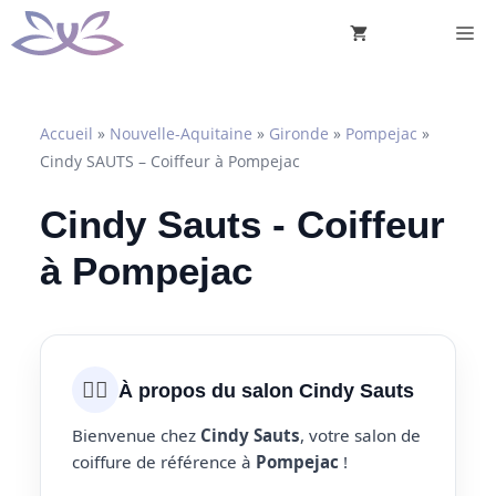
Aller
M
au
contenu
Accueil
»
Nouvelle-Aquitaine
»
Gironde
»
Pompejac
»
Cindy SAUTS – Coiffeur à Pompejac
Cindy Sauts - Coiffeur
à Pompejac
💇‍♀️
À propos du salon Cindy Sauts
Bienvenue chez
Cindy Sauts
, votre salon de
coiffure de référence à
Pompejac
!