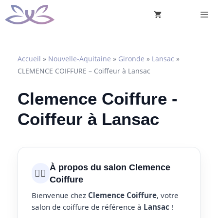
Aller
M
au
contenu
Accueil
»
Nouvelle-Aquitaine
»
Gironde
»
Lansac
»
CLEMENCE COIFFURE – Coiffeur à Lansac
Clemence Coiffure -
Coiffeur à Lansac
À propos du salon Clemence
💇‍♀️
Coiffure
Bienvenue chez
Clemence Coiffure
, votre
salon de coiffure de référence à
Lansac
!