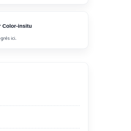
r Color-insitu
grés ici.