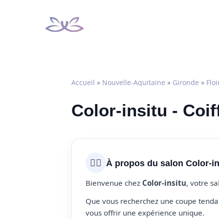
Aller
au
contenu
Accueil
»
Nouvelle-Aquitaine
»
Gironde
»
Floi
Color-insitu - Coif
💇‍♀️
À propos du salon Color-in
Bienvenue chez
Color-insitu
, votre s
Que vous recherchez une coupe tendanc
vous offrir une expérience unique.