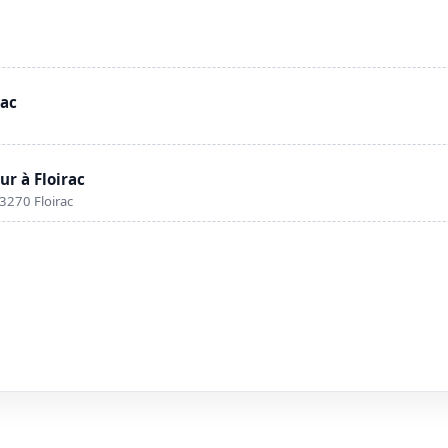
rac
r à Floirac
3270 Floirac