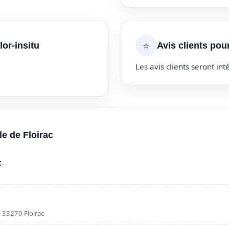
⭐
or-insitu
Avis clients pou
Les avis clients seront inté
le de Floirac
c
, 33270 Floirac