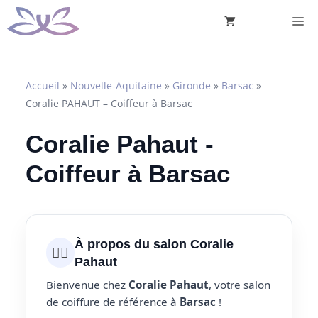
Aller
M
au
contenu
Accueil
»
Nouvelle-Aquitaine
»
Gironde
»
Barsac
»
Coralie PAHAUT – Coiffeur à Barsac
Coralie Pahaut -
Coiffeur à Barsac
À propos du salon Coralie
💇‍♀️
Pahaut
Bienvenue chez
Coralie Pahaut
, votre salon
de coiffure de référence à
Barsac
!