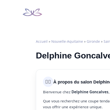
Aller
au
contenu
Accueil
»
Nouvelle-Aquitaine
»
Gironde
»
Sai
Delphine Goncalve
💇‍♀️
À propos du salon Delphi
Bienvenue chez
Delphine Goncalves
Que vous recherchez une coupe tendanc
vous offrir une expérience unique.