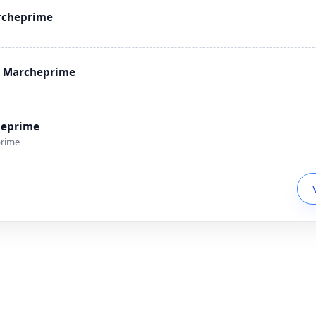
archeprime
à Marcheprime
heprime
prime