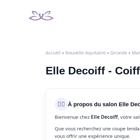
Aller
au
contenu
Accueil
»
Nouvelle-Aquitaine
»
Gironde
»
Mar
Elle Decoiff - Coi
💇‍♀️
À propos du salon Elle Dec
Bienvenue chez
Elle Decoiff
, votre sa
Que vous recherchez une coupe tendanc
vous offrir une expérience unique.