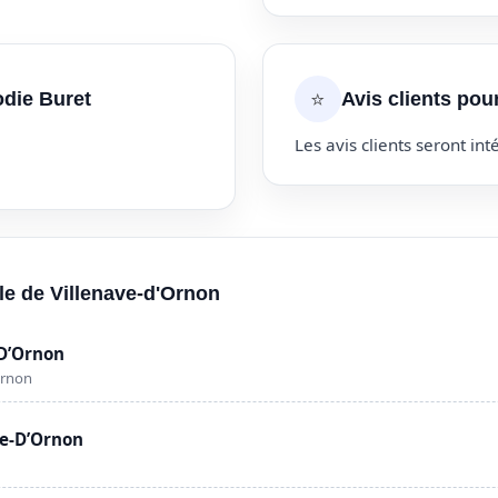
⭐
odie Buret
Avis clients pou
Les avis clients seront inté
lle de Villenave-d'Ornon
-D’Ornon
Ornon
ve-D’Ornon