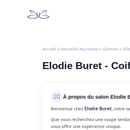
Aller
au
contenu
Accueil
»
Nouvelle-Aquitaine
»
Gironde
»
Vil
Elodie Buret - Coi
💇‍♀️
À propos du salon Elodie 
Bienvenue chez
Elodie Buret
, votre s
Que vous recherchez une coupe tendanc
vous offrir une expérience unique.