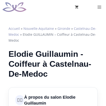
Aller
M
au
contenu
Accueil
»
Nouvelle-Aquitaine
»
Gironde
»
Castelnau-De-
Medoc
»
Elodie GUILLAUMIN – Coiffeur à Castelnau-De-
Medoc
Elodie Guillaumin -
Coiffeur à Castelnau-
De-Medoc
À propos du salon Elodie
💇‍♀️
Guillaumin