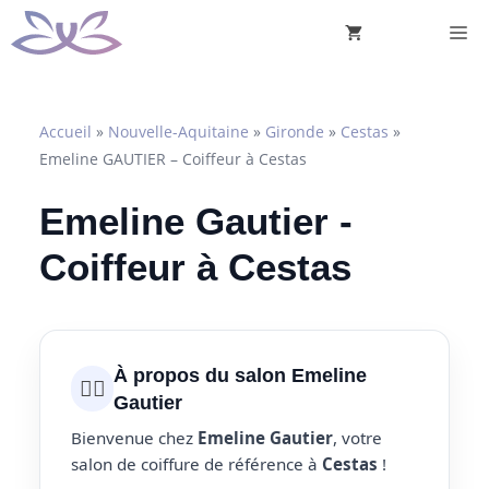
Aller
M
au
contenu
Accueil
»
Nouvelle-Aquitaine
»
Gironde
»
Cestas
»
Emeline GAUTIER – Coiffeur à Cestas
Emeline Gautier -
Coiffeur à Cestas
À propos du salon Emeline
💇‍♀️
Gautier
Bienvenue chez
Emeline Gautier
, votre
salon de coiffure de référence à
Cestas
!