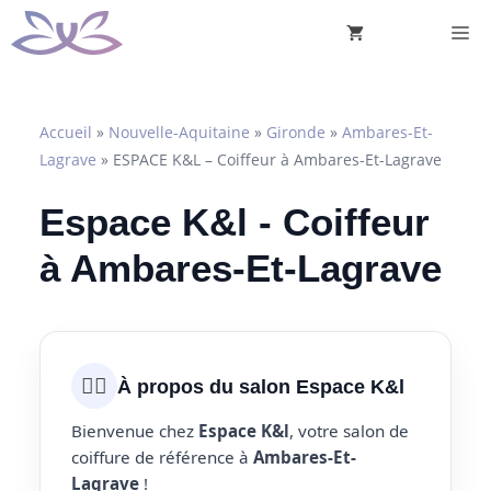
Aller
M
au
contenu
Accueil
»
Nouvelle-Aquitaine
»
Gironde
»
Ambares-Et-
Lagrave
»
ESPACE K&L – Coiffeur à Ambares-Et-Lagrave
Espace K&l - Coiffeur
à Ambares-Et-Lagrave
💇‍♀️
À propos du salon Espace K&l
Bienvenue chez
Espace K&l
, votre salon de
coiffure de référence à
Ambares-Et-
Lagrave
!