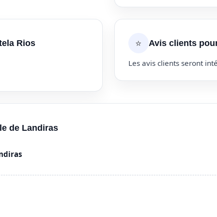
⭐
tela Rios
Avis clients pou
Les avis clients seront inté
lle de Landiras
ndiras