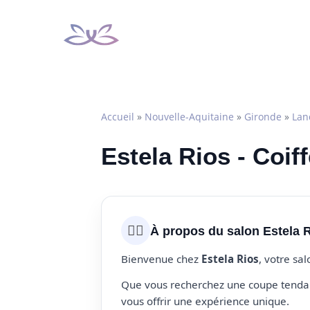
Aller
au
contenu
Accueil
»
Nouvelle-Aquitaine
»
Gironde
»
Lan
Estela Rios - Coif
💇‍♀️
À propos du salon Estela 
Bienvenue chez
Estela Rios
, votre sa
Que vous recherchez une coupe tendanc
vous offrir une expérience unique.