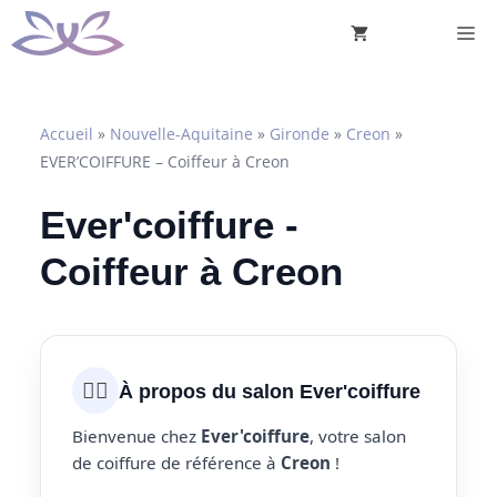
Aller
M
au
contenu
Accueil
»
Nouvelle-Aquitaine
»
Gironde
»
Creon
»
EVER’COIFFURE – Coiffeur à Creon
Ever'coiffure -
Coiffeur à Creon
💇‍♀️
À propos du salon Ever'coiffure
Bienvenue chez
Ever'coiffure
, votre salon
de coiffure de référence à
Creon
!