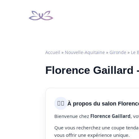
Aller
au
contenu
Accueil
»
Nouvelle-Aquitaine
»
Gironde
»
Le 
Florence Gaillard 
💇‍♀️
À propos du salon Florence
Bienvenue chez
Florence Gaillard
, v
Que vous recherchez une coupe tendanc
vous offrir une expérience unique.