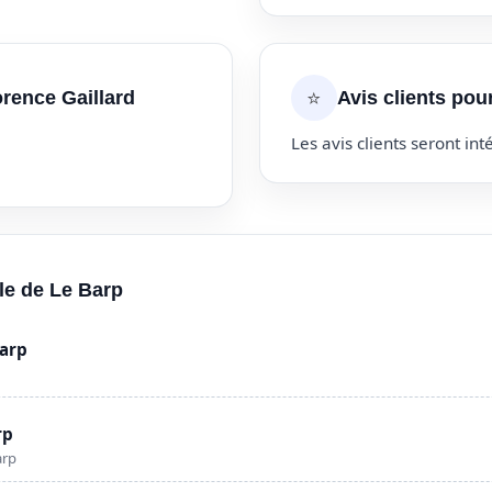
⭐
orence Gaillard
Avis clients pou
Les avis clients seront inté
lle de Le Barp
Barp
rp
arp