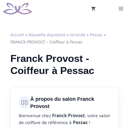
Aller
M
au
contenu
Accueil
»
Nouvelle-Aquitaine
»
Gironde
»
Pessac
»
FRANCK PROVOST – Coiffeur à Pessac
Franck Provost -
Coiffeur à Pessac
À propos du salon Franck
💇‍♀️
Provost
Bienvenue chez
Franck Provost
, votre salon
de coiffure de référence à
Pessac
!