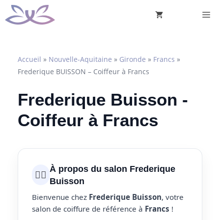
Aller
M
au
contenu
Accueil
»
Nouvelle-Aquitaine
»
Gironde
»
Francs
»
Frederique BUISSON – Coiffeur à Francs
Frederique Buisson -
Coiffeur à Francs
À propos du salon Frederique
💇‍♀️
Buisson
Bienvenue chez
Frederique Buisson
, votre
salon de coiffure de référence à
Francs
!