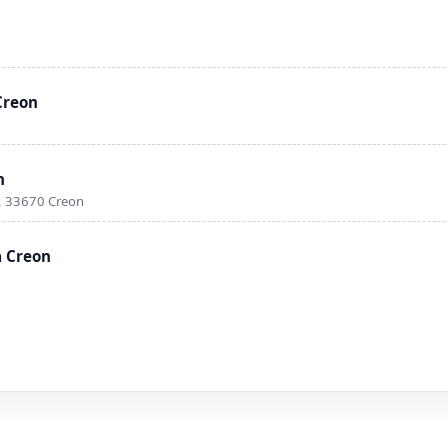
Creon
n
t, 33670 Creon
à Creon