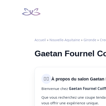
Aller
au
contenu
Accueil
»
Nouvelle-Aquitaine
»
Gironde
»
Cre
Gaetan Fournel Coi
💇‍♀️
À propos du salon Gaetan 
Bienvenue chez
Gaetan Fournel Coif
Que vous recherchez une coupe tendanc
vous offrir une expérience unique.