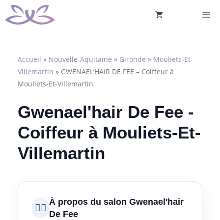
Aller
M
au
contenu
Accueil
»
Nouvelle-Aquitaine
»
Gironde
»
Mouliets-Et-
Villemartin
»
GWENAEL’HAIR DE FEE – Coiffeur à
Mouliets-Et-Villemartin
Gwenael'hair De Fee -
Coiffeur à Mouliets-Et-
Villemartin
À propos du salon Gwenael'hair
💇‍♀️
De Fee