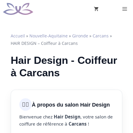
Aller
M
au
contenu
Accueil
»
Nouvelle-Aquitaine
»
Gironde
»
Carcans
»
HAIR DESIGN – Coiffeur à Carcans
Hair Design - Coiffeur
à Carcans
💇‍♀️
À propos du salon Hair Design
Bienvenue chez
Hair Design
, votre salon de
coiffure de référence à
Carcans
!