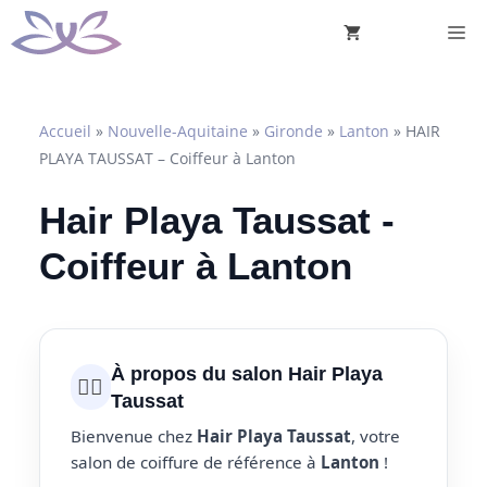
Aller
M
au
contenu
Accueil
»
Nouvelle-Aquitaine
»
Gironde
»
Lanton
»
HAIR
PLAYA TAUSSAT – Coiffeur à Lanton
Hair Playa Taussat -
Coiffeur à Lanton
À propos du salon Hair Playa
💇‍♀️
Taussat
Bienvenue chez
Hair Playa Taussat
, votre
salon de coiffure de référence à
Lanton
!